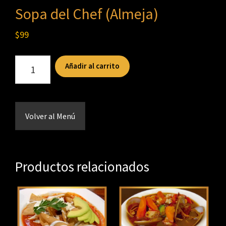
Sopa del Chef (Almeja)
$
99
Sopa
Añadir al carrito
del
Chef
(Almeja)
Volver al Menú
cantidad
Productos relacionados