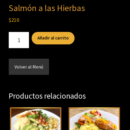
Salmón a las Hierbas
$
210
Salmón
Añadir al carrito
a
las
Hierbas
Volver al Menú
cantidad
Productos relacionados