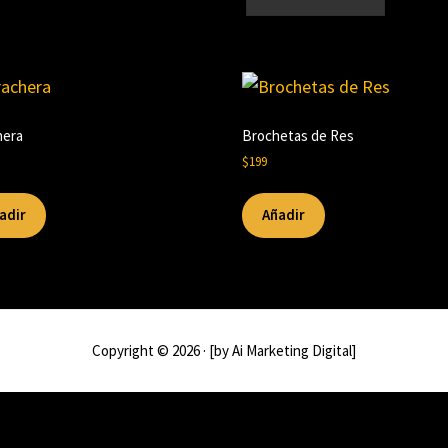
hera
Brochetas de Res
$
199
adir
Añadir
Copyright © 2026 · [by Ai Marketing Digital]