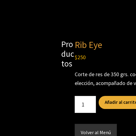
Pro
Rib Eye
duc
$
250
tos
Corte de res de 350 grs. coc
elección, acompañado de ve
Rib
Añadir al carrit
Eye
cantidad
Volver al Menú