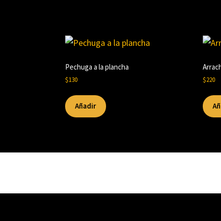
Pechuga a la plancha
Arrac
$
130
$
220
Añadir
Añ